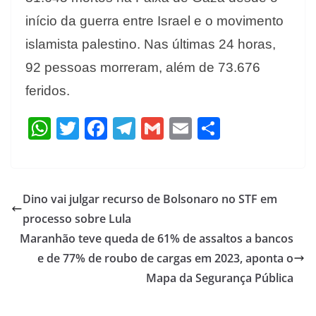
início da guerra entre Israel e o movimento
islamista palestino. Nas últimas 24 horas,
92 pessoas morreram, além de 73.676
feridos.
W
T
F
T
G
E
S
h
w
ac
el
m
m
h
at
itt
e
e
ai
ai
ar
s
er
b
gr
l
l
e
Dino vai julgar recurso de Bolsonaro no STF em
A
o
a
processo sobre Lula
p
o
m
Maranhão teve queda de 61% de assaltos a bancos
p
k
e de 77% de roubo de cargas em 2023, aponta o
Mapa da Segurança Pública