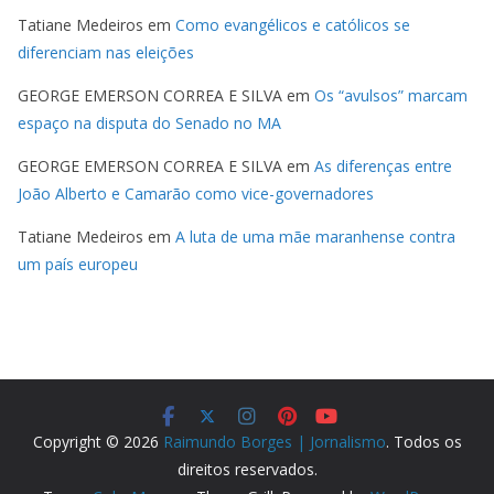
Tatiane Medeiros
em
Como evangélicos e católicos se
diferenciam nas eleições
GEORGE EMERSON CORREA E SILVA
em
Os “avulsos” marcam
espaço na disputa do Senado no MA
GEORGE EMERSON CORREA E SILVA
em
As diferenças entre
João Alberto e Camarão como vice-governadores
Tatiane Medeiros
em
A luta de uma mãe maranhense contra
um país europeu
Copyright © 2026
Raimundo Borges | Jornalismo
. Todos os
direitos reservados.