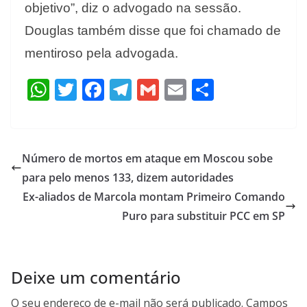
objetivo”, diz o advogado na sessão.
Douglas também disse que foi chamado de
mentiroso pela advogada.
W
T
F
T
G
E
S
h
w
ac
el
m
m
h
at
itt
e
e
ai
ai
ar
s
er
b
gr
l
l
e
Número de mortos em ataque em Moscou sobe
A
o
a
para pelo menos 133, dizem autoridades
p
o
m
Ex-aliados de Marcola montam Primeiro Comando
p
k
Puro para substituir PCC em SP
Deixe um comentário
O seu endereço de e-mail não será publicado.
Campos