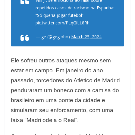
Vini Jr. se emociona ao falar sobre
repetidos casos de racismo na Espanha:
“Só queria jogar futebol”
pic.twitter.com/PLqGiLL8Rh
— ge (@geglobo)
March 25, 2024
Ele sofreu outros ataques mesmo sem
estar em campo. Em janeiro do ano
passado, torcedores do Atlético de Madrid
penduraram um boneco com a camisa do
brasileiro em uma ponte da cidade e
simularam seu enforcamento, com uma
faixa “Madri odeia o Real”.