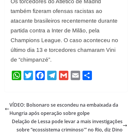
Os torcedores do Atlético de Madrid
também fizeram ofensas racistas ao
atacante brasileiros recentemente durante
partida contra a Inter de Milão, pela
Champions League. O caso aconteceu no
último dia 13 e torcedores chamaram Vini
de “chimpanzé”.
W
T
F
T
G
E
S
h
w
ac
el
m
m
h
at
itt
e
e
ai
ai
ar
s
er
b
gr
l
l
e
VÍDEO: Bolsonaro se escondeu na embaixada da
A
o
a
Hungria após operação sobre golpe
p
o
m
Delação de Lessa pode levar a mais investigações
p
k
sobre “ecossistema criminoso'” no Rio, diz Dino