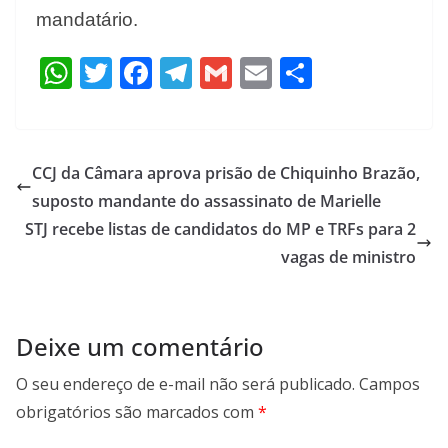
mandatário.
W
T
F
T
G
E
S
h
w
ac
el
m
m
h
at
itt
e
e
ai
ai
ar
s
er
b
gr
l
l
e
CCJ da Câmara aprova prisão de Chiquinho Brazão,
A
o
a
suposto mandante do assassinato de Marielle
p
o
m
STJ recebe listas de candidatos do MP e TRFs para 2
p
k
vagas de ministro
Deixe um comentário
O seu endereço de e-mail não será publicado.
Campos
obrigatórios são marcados com
*