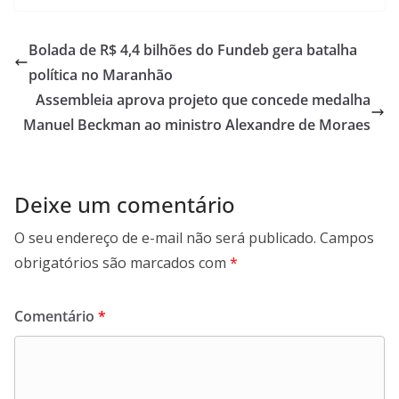
at
itt
e
e
ai
ai
ar
s
er
b
gr
l
l
e
Bolada de R$ 4,4 bilhões do Fundeb gera batalha
A
o
a
política no Maranhão
p
o
m
Assembleia aprova projeto que concede medalha
p
k
Manuel Beckman ao ministro Alexandre de Moraes
Deixe um comentário
O seu endereço de e-mail não será publicado.
Campos
obrigatórios são marcados com
*
Comentário
*