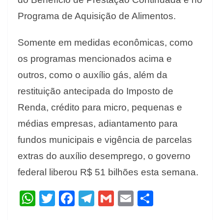
Programa de Aquisição de Alimentos.
Somente em medidas econômicas, como
os programas mencionados acima e
outros, como o auxílio gás, além da
restituição antecipada do Imposto de
Renda, crédito para micro, pequenas e
médias empresas, adiantamento para
fundos municipais e vigência de parcelas
extras do auxílio desemprego, o governo
federal liberou R$ 51 bilhões esta semana.
W
T
F
T
G
E
S
h
w
ac
el
m
m
h