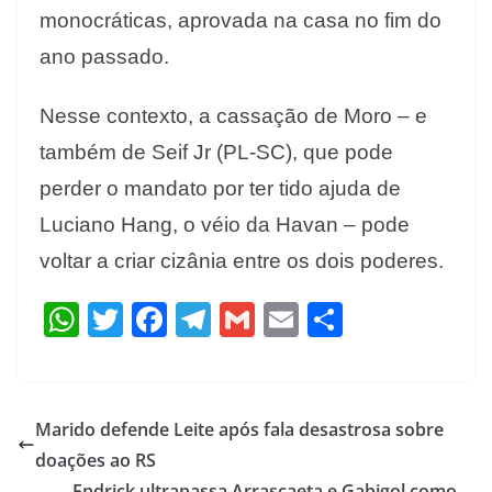
monocráticas, aprovada na casa no fim do
ano passado.
Nesse contexto, a cassação de Moro – e
também de Seif Jr (PL-SC), que pode
perder o mandato por ter tido ajuda de
Luciano Hang, o véio da Havan – pode
voltar a criar cizânia entre os dois poderes.
W
T
F
T
G
E
S
h
w
ac
el
m
m
h
at
itt
e
e
ai
ai
ar
s
er
b
gr
l
l
e
Marido defende Leite após fala desastrosa sobre
A
o
a
doações ao RS
Endrick ultrapassa Arrascaeta e Gabigol como