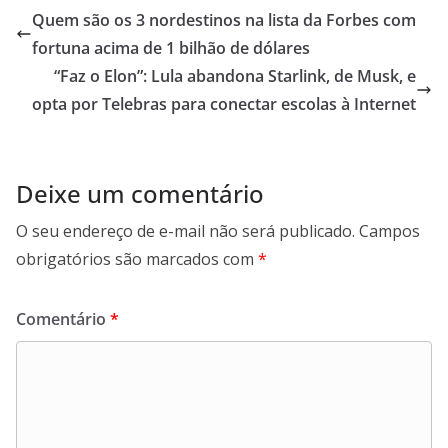
s
er
b
gr
l
l
e
Quem são os 3 nordestinos na lista da Forbes com
A
o
a
fortuna acima de 1 bilhão de dólares
p
o
m
“Faz o Elon”: Lula abandona Starlink, de Musk, e
p
k
opta por Telebras para conectar escolas à Internet
Deixe um comentário
O seu endereço de e-mail não será publicado.
Campos
obrigatórios são marcados com
*
Comentário
*