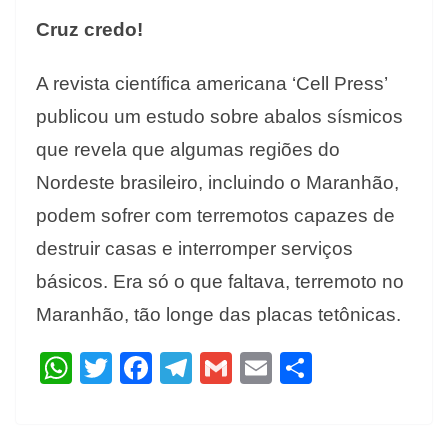
Cruz credo!
A revista científica americana ‘Cell Press’
publicou um estudo sobre abalos sísmicos
que revela que algumas regiões do
Nordeste brasileiro, incluindo o Maranhão,
podem sofrer com terremotos capazes de
destruir casas e interromper serviços
básicos. Era só o que faltava, terremoto no
Maranhão, tão longe das placas tetônicas.
W
T
F
T
G
E
S
h
w
ac
el
m
m
h
at
itt
e
e
ai
ai
ar