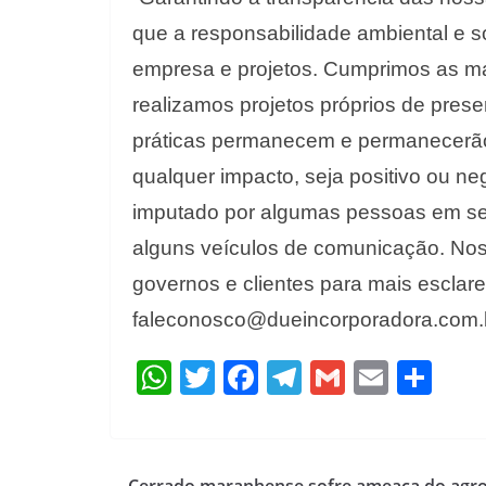
que a responsabilidade ambiental e s
empresa e projetos. Cumprimos as mai
realizamos projetos próprios de pres
práticas permanecem e permanecerã
qualquer impacto, seja positivo ou 
imputado por algumas pessoas em seu
alguns veículos de comunicação. Nos
governos e clientes para mais esclar
faleconosco@dueincorporadora.com.b
W
T
F
T
G
E
S
h
w
ac
el
m
m
h
at
itt
e
e
ai
ai
ar
s
er
b
gr
l
l
e