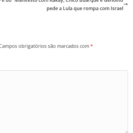
 e do
Manifesto com Kakay, Chico Buarque e Genoino
pede a Lula que rompa com Israel
Campos obrigatórios são marcados com
*