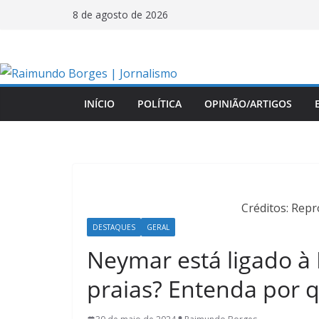
Pular
8 de agosto de 2026
para
o
conteúdo
INÍCIO
POLÍTICA
OPINIÃO/ARTIGOS
Créditos: Rep
DESTAQUES
GERAL
Neymar está ligado à 
praias? Entenda por q