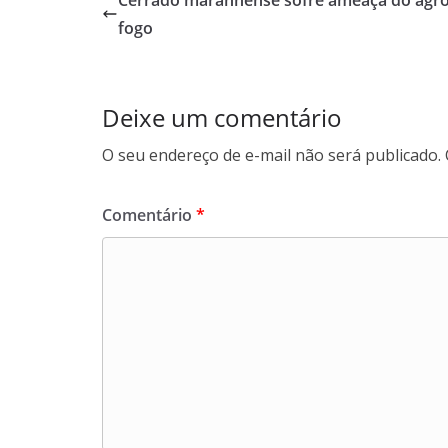
Cerrado maranhense sofre ameaça do agro
A
o
a
fogo
p
o
m
p
k
Deixe um comentário
O seu endereço de e-mail não será publicado.
Comentário
*