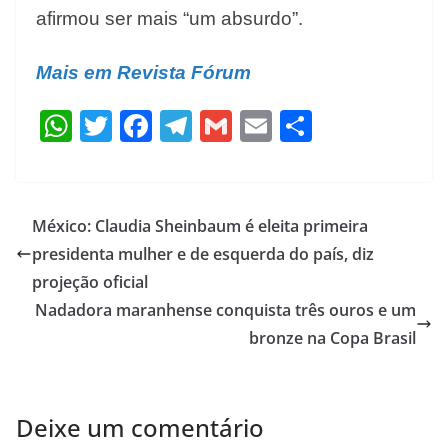
afirmou ser mais “um absurdo”.
Mais em Revista Fórum
W
T
F
T
G
E
S
h
w
ac
el
m
m
h
at
itt
e
e
ai
ai
ar
s
er
b
gr
l
l
e
México: Claudia Sheinbaum é eleita primeira
A
o
a
presidenta mulher e de esquerda do país, diz
p
o
m
projeção oficial
p
k
Nadadora maranhense conquista três ouros e um
bronze na Copa Brasil
Deixe um comentário