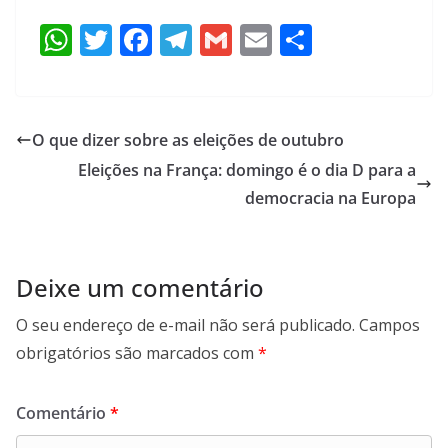
W
T
F
T
G
E
S
h
w
ac
el
m
m
h
at
itt
e
e
ai
ai
ar
s
er
b
gr
l
l
e
O que dizer sobre as eleições de outubro
A
o
a
Eleições na França: domingo é o dia D para a
p
o
m
democracia na Europa
p
k
Deixe um comentário
O seu endereço de e-mail não será publicado.
Campos
obrigatórios são marcados com
*
Comentário
*