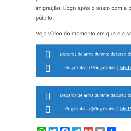
imigração. Logo após o susto com a ba
púlpito.
Veja vídeo do momento em que ele s
Disparos de arma durante discurso 
— GugaNoblat (@GugaNoblat)
July 1
Disparos de arma durante discurso 
— GugaNoblat (@GugaNoblat)
July 1