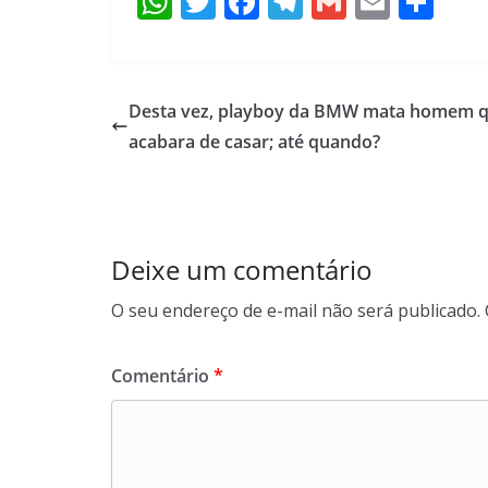
W
T
F
T
G
E
S
h
w
ac
el
m
m
h
at
itt
e
e
ai
ai
ar
s
er
b
gr
l
l
e
Desta vez, playboy da BMW mata homem 
A
o
a
acabara de casar; até quando?
p
o
m
p
k
Deixe um comentário
O seu endereço de e-mail não será publicado.
Comentário
*