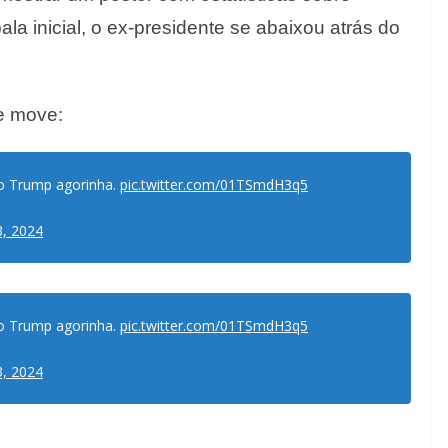
la inicial, o ex-presidente se abaixou atrás do
e move:
do Trump agorinha.
pic.twitter.com/01TSmdH3q5
3, 2024
do Trump agorinha.
pic.twitter.com/01TSmdH3q5
3, 2024