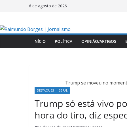
Pular
6 de agosto de 2026
para
o
conteúdo
INÍCIO
POLÍTICA
OPINIÃO/ARTIGOS
Trump se moveu no momento 
DESTAQUES
GERAL
Trump só está vivo p
hora do tiro, diz espec