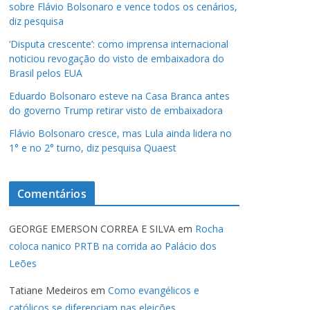
sobre Flávio Bolsonaro e vence todos os cenários,
diz pesquisa
‘Disputa crescente’: como imprensa internacional
noticiou revogação do visto de embaixadora do
Brasil pelos EUA
Eduardo Bolsonaro esteve na Casa Branca antes
do governo Trump retirar visto de embaixadora
Flávio Bolsonaro cresce, mas Lula ainda lidera no
1° e no 2° turno, diz pesquisa Quaest
Comentários
GEORGE EMERSON CORREA E SILVA
em
Rocha
coloca nanico PRTB na corrida ao Palácio dos
Leões
Tatiane Medeiros
em
Como evangélicos e
católicos se diferenciam nas eleições