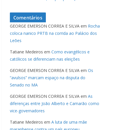
Comentários
GEORGE EMERSON CORREA E SILVA
em
Rocha
coloca nanico PRTB na corrida ao Palácio dos
Leões
Tatiane Medeiros
em
Como evangélicos e
católicos se diferenciam nas eleições
GEORGE EMERSON CORREA E SILVA
em
Os
“avulsos” marcam espaço na disputa do
Senado no MA
GEORGE EMERSON CORREA E SILVA
em
As
diferenças entre João Alberto e Camarão como
vice-governadores
Tatiane Medeiros
em
A luta de uma mãe
maranhense contra um país europeu