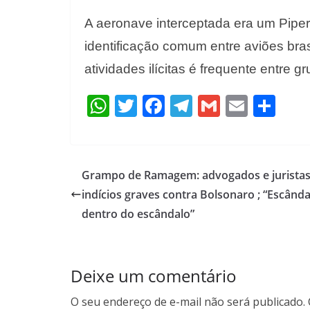
A aeronave interceptada era um Pipe
identificação comum entre aviões bras
atividades ilícitas é frequente entre g
W
T
F
T
G
E
S
h
w
ac
el
m
m
h
at
itt
e
e
ai
ai
ar
s
er
b
gr
l
l
e
Grampo de Ramagem: advogados e jurista
A
o
a
indícios graves contra Bolsonaro ; “Escânda
p
o
m
dentro do escândalo”
p
k
Deixe um comentário
O seu endereço de e-mail não será publicado.