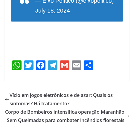
— Eixo Político (@eixopolitico)
July 18, 2024
W
T
F
T
G
E
S
h
w
ac
el
m
m
h
at
itt
e
e
ai
ai
ar
s
er
b
gr
l
l
e
Vício em jogos eletrônicos e de azar: Quais os
A
o
a
sintomas? Há tratamento?
p
o
m
Corpo de Bombeiros intensifica operação Maranhão
p
k
Sem Queimadas para combater incêndios florestais