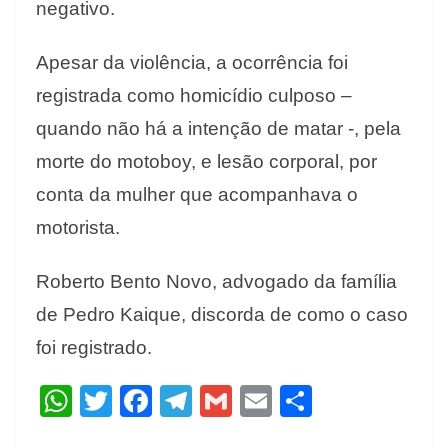
negativo.
Apesar da violência, a ocorrência foi
registrada como homicídio culposo –
quando não há a intenção de matar -, pela
morte do motoboy, e lesão corporal, por
conta da mulher que acompanhava o
motorista.
Roberto Bento Novo, advogado da família
de Pedro Kaique, discorda de como o caso
foi registrado.
W
T
F
T
G
E
S
h
w
ac
el
m
m
h