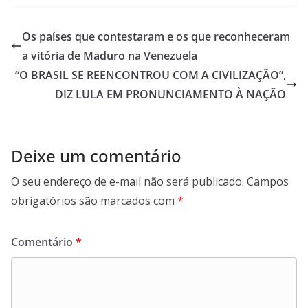
at
itt
e
e
ai
ai
ar
s
er
b
gr
l
l
e
Os países que contestaram e os que reconheceram
A
o
a
a vitória de Maduro na Venezuela
p
o
m
“O BRASIL SE REENCONTROU COM A CIVILIZAÇÃO”,
p
k
DIZ LULA EM PRONUNCIAMENTO À NAÇÃO
Deixe um comentário
O seu endereço de e-mail não será publicado.
Campos
obrigatórios são marcados com
*
Comentário
*