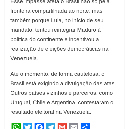
Esse impasse afeta o Brasil não só pela
fronteira compartilhada ao norte, mas
também porque Lula, no início de seu
mandato, tentou reintegrar Maduro à
política do continente e incentivou a
realização de eleições democráticas na
Venezuela.
Até o momento, de forma cautelosa, o
Brasil está exigindo a divulgação das atas.
Outros países vizinhos e parceiros, como
Uruguai, Chile e Argentina, contestaram o
resultado eleitoral na Venezuela.
W
T
F
T
G
E
S