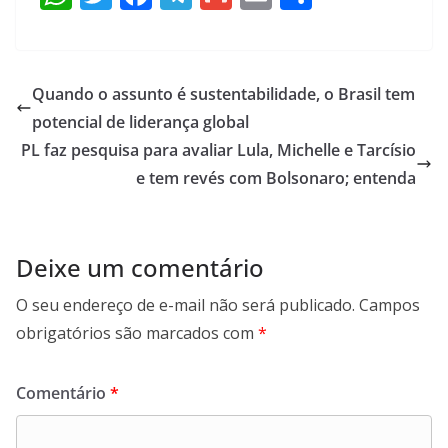
h
w
ac
el
m
m
h
at
itt
e
e
ai
ai
ar
s
er
b
gr
l
l
e
Quando o assunto é sustentabilidade, o Brasil tem
A
o
a
potencial de liderança global
p
o
m
PL faz pesquisa para avaliar Lula, Michelle e Tarcísio
p
k
e tem revés com Bolsonaro; entenda
Deixe um comentário
O seu endereço de e-mail não será publicado.
Campos
obrigatórios são marcados com
*
Comentário
*