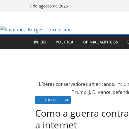
Pular
7 de agosto de 2026
para
o
conteúdo
INÍCIO
POLÍTICA
OPINIÃO/ARTIGOS
Líderes conservadores americanos, inclui
Trump, J. D. Vance, defend
DESTAQUES
GERAL
Como a guerra contra
a internet