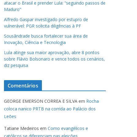
atacar o Brasil e prender Lula: “seguindo passos de
Maduro”
Alfredo Gaspar investigado por estupro de
vulnerável: PGR solicita diligências à PF
Sousândrade busca fortalecer sua área de
Inovação, Ciência e Tecnologia
Lula atinge sua maior aprovação, abre 8 pontos
sobre Flávio Bolsonaro e vence todos os cenários,
diz pesquisa
Comentários
GEORGE EMERSON CORREA E SILVA
em
Rocha
coloca nanico PRTB na corrida ao Palácio dos
Leões
Tatiane Medeiros
em
Como evangélicos e
católicos se diferenciam nas eleições