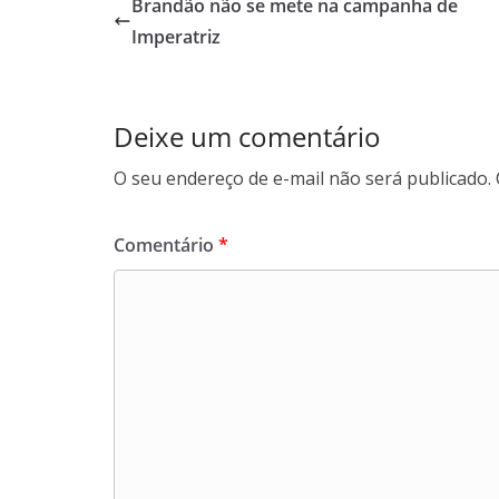
s
er
b
gr
l
l
e
Brandão não se mete na campanha de
A
o
a
Imperatriz
p
o
m
p
k
Deixe um comentário
O seu endereço de e-mail não será publicado.
Comentário
*