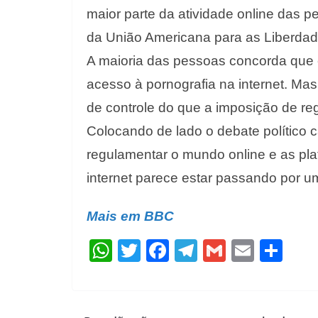
maior parte da atividade online das p
da União Americana para as Liberdade
A maioria das pessoas concorda que 
acesso à pornografia na internet. Ma
de controle do que a imposição de reg
Colocando de lado o debate político 
regulamentar o mundo online e as pla
internet parece estar passando por 
Mais em BBC
W
T
F
T
G
E
S
h
w
ac
el
m
m
h
at
itt
e
e
ai
ai
ar