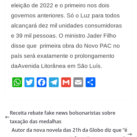
eleição de 2022 e o primeiro nos dois
governos anteriores. Só o Luz para todos
alcançará dez mil unidades consumidoras
e 39 mil pessoas. O ministro Jader Filho
disse que primeira obra do Novo PAC no
país será exatamente o prolongamento
daAvenida Litorânea em São Luís.
W
T
F
T
G
E
S
h
w
ac
el
m
m
h
at
itt
e
e
ai
ai
ar
s
er
b
gr
l
l
e
Receita rebate fake news bolsonaristas sobre
A
o
a
taxação das medalhas
p
o
m
Autor da nova novela das 21h da Globo diz que “é