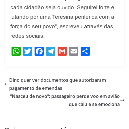
cada cidadão seja ouvido. Seguirei forte e
lutando por uma Teresina periférica com a
força do seu povo”, escreveu através das
redes sociais.
W
T
F
T
G
E
S
h
w
ac
el
m
m
h
at
itt
e
e
ai
ai
ar
s
er
b
gr
l
l
e
Dino quer ver documentos que autorizaram
A
o
a
pagamento de emendas
p
o
m
“Nasceu de novo”: passageiro perde voo em avião
p
k
que caiu e se emociona