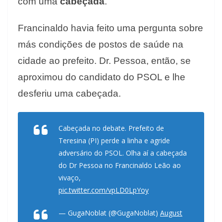
com uma
cabeçada
.
Francinaldo havia feito uma pergunta sobre
más condições de postos de saúde na
cidade ao prefeito. Dr. Pessoa, então, se
aproximou do candidato do PSOL e lhe
desferiu uma cabeçada.
Cabeçada no debate. Prefeito de
Teresina (PI) perde a linha e agride
adversário do PSOL. Olha aí a cabeçada
do Dr Pessoa no Francinaldo Leão ao
vivaço,
pic.twitter.com/vpLD0LpYoy
— GugaNoblat (@GugaNoblat)
August