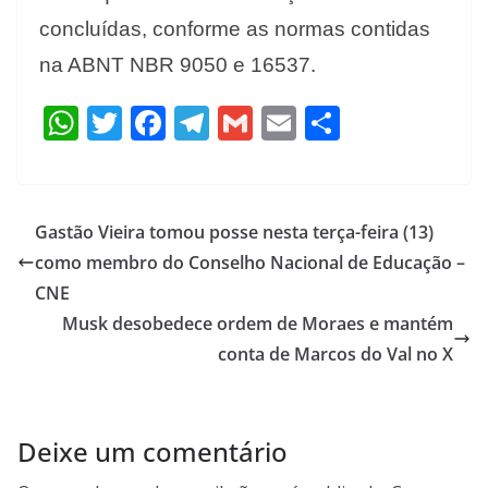
concluídas, conforme as normas contidas
na ABNT NBR 9050 e 16537.
W
T
F
T
G
E
S
h
w
ac
el
m
m
h
at
itt
e
e
ai
ai
ar
s
er
b
gr
l
l
e
Gastão Vieira tomou posse nesta terça-feira (13)
A
o
a
como membro do Conselho Nacional de Educação –
p
o
m
CNE
p
k
Musk desobedece ordem de Moraes e mantém
conta de Marcos do Val no X
Deixe um comentário