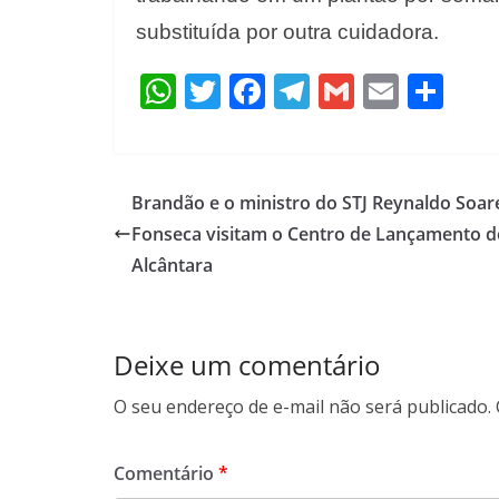
substituída por outra cuidadora.
W
T
F
T
G
E
S
h
w
ac
el
m
m
h
at
itt
e
e
ai
ai
ar
s
er
b
gr
l
l
e
Brandão e o ministro do STJ Reynaldo Soar
A
o
a
Fonseca visitam o Centro de Lançamento d
p
o
m
Alcântara
p
k
Deixe um comentário
O seu endereço de e-mail não será publicado.
Comentário
*