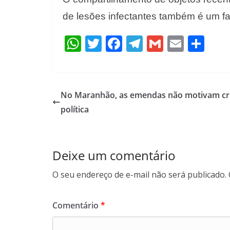
de lesões infectantes também é um fa
W
T
F
T
G
E
S
h
w
ac
el
m
m
h
at
itt
e
e
ai
ai
ar
s
er
b
gr
l
l
e
No Maranhão, as emendas não motivam cr
A
o
a
política
p
o
m
p
k
Deixe um comentário
O seu endereço de e-mail não será publicado.
Comentário
*