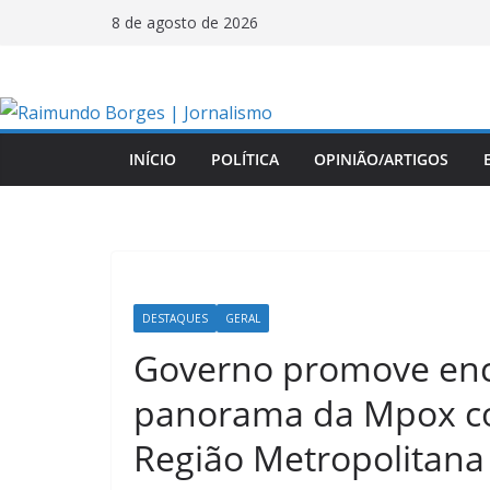
Pular
8 de agosto de 2026
para
o
conteúdo
INÍCIO
POLÍTICA
OPINIÃO/ARTIGOS
DESTAQUES
GERAL
Governo promove enco
panorama da Mpox co
Região Metropolitana