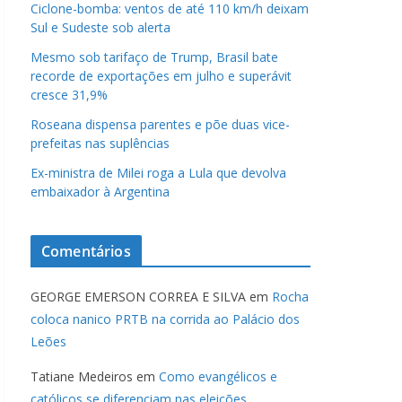
Ciclone-bomba: ventos de até 110 km/h deixam
Sul e Sudeste sob alerta
Mesmo sob tarifaço de Trump, Brasil bate
recorde de exportações em julho e superávit
cresce 31,9%
Roseana dispensa parentes e põe duas vice-
prefeitas nas suplências
Ex-ministra de Milei roga a Lula que devolva
embaixador à Argentina
Comentários
GEORGE EMERSON CORREA E SILVA
em
Rocha
coloca nanico PRTB na corrida ao Palácio dos
Leões
Tatiane Medeiros
em
Como evangélicos e
católicos se diferenciam nas eleições