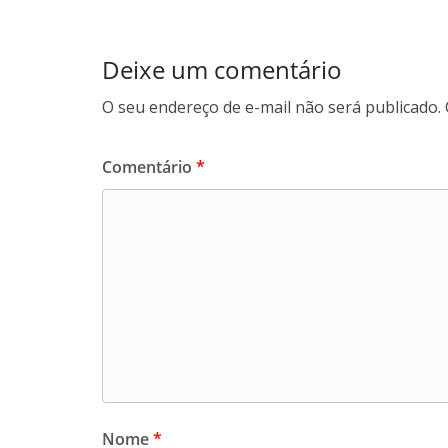
p
o
m
p
k
Deixe um comentário
O seu endereço de e-mail não será publicado.
Comentário
*
Nome
*