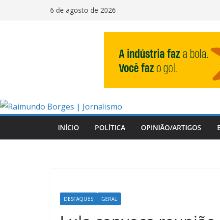
Pular
6 de agosto de 2026
para
o
conteúdo
INÍCIO
POLÍTICA
OPINIÃO/ARTIGOS
DESTAQUES
GERAL