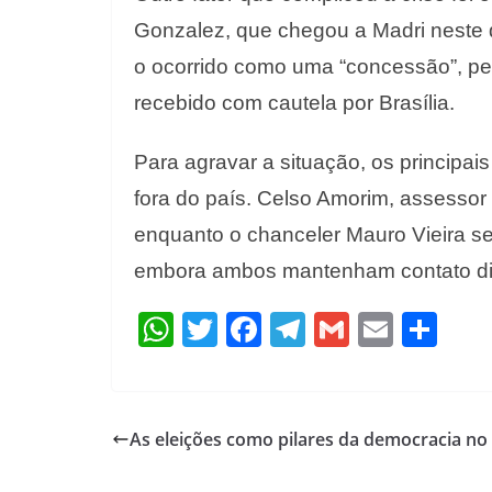
Gonzalez, que chegou a Madri neste
o ocorrido como uma “concessão”, per
recebido com cautela por Brasília.
Para agravar a situação, os principais 
fora do país. Celso Amorim, assessor
enquanto o chanceler Mauro Vieira s
embora ambos mantenham contato dire
W
T
F
T
G
E
S
h
w
ac
el
m
m
h
at
itt
e
e
ai
ai
ar
s
er
b
gr
l
l
e
As eleições como pilares da democracia no 
A
o
a