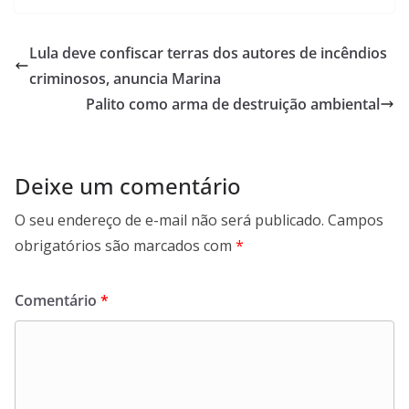
at
itt
e
e
ai
ai
ar
s
er
b
gr
l
l
e
Lula deve confiscar terras dos autores de incêndios
A
o
a
criminosos, anuncia Marina
p
o
m
Palito como arma de destruição ambiental
p
k
Deixe um comentário
O seu endereço de e-mail não será publicado.
Campos
obrigatórios são marcados com
*
Comentário
*