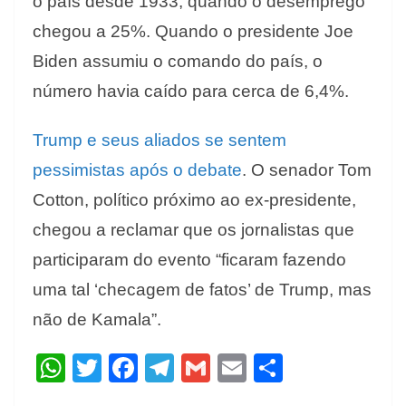
o país desde 1933, quando o desemprego
chegou a 25%. Quando o presidente Joe
Biden assumiu o comando do país, o
número havia caído para cerca de 6,4%.
Trump e seus aliados se sentem
pessimistas após o debate
. O senador Tom
Cotton, político próximo ao ex-presidente,
chegou a reclamar que os jornalistas que
participaram do evento “ficaram fazendo
uma tal ‘checagem de fatos’ de Trump, mas
não de Kamala”.
W
T
F
T
G
E
S
h
w
ac
el
m
m
h