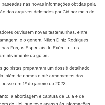
ram baseadas nas novas informações obtidas pela
ção dos arquivos deletados por Cid por meio de
gadores ouvissem novas testemunhas, entre
Ramagem, e o general Nilton Diniz Rodrigues,
 nas Forças Especiais do Exército – os
am ativamente do golpe.
s golpistas prepararam um dossiê detalhado
ula, além de nomes e até armamentos dos
 posse em 1º de janeiro de 2023.
tanto, a abordagem e captura de Lula e de
tagem do Uol, que teve acesso às informações.