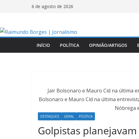
Pular
6 de agosto de 2026
para
o
conteúdo
INÍCIO
POLÍTICA
OPINIÃO/ARTIGOS
Jair Bolsonaro e Mauro Cid na última en
Bolsonaro e Mauro Cid na última entrevista
Nóbrega e 
DESTAQUES
GERAL
POLÍTICA
Golpistas planejavam 