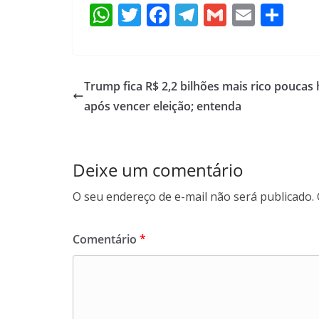
W
T
F
T
G
E
S
h
w
ac
el
m
m
h
at
itt
e
e
ai
ai
ar
s
er
b
gr
l
l
e
Trump fica R$ 2,2 bilhões mais rico poucas
A
o
a
após vencer eleição; entenda
p
o
m
p
k
Deixe um comentário
O seu endereço de e-mail não será publicado.
Comentário
*