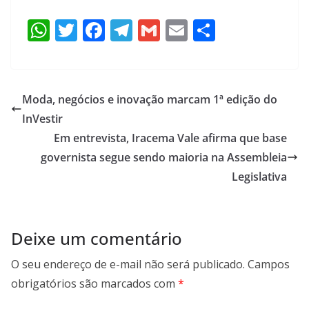
W
T
F
T
G
E
S
h
w
ac
el
m
m
h
at
itt
e
e
ai
ai
ar
s
er
b
gr
l
l
e
Moda, negócios e inovação marcam 1ª edição do
A
o
a
InVestir
p
o
m
Em entrevista, Iracema Vale afirma que base
p
k
governista segue sendo maioria na Assembleia
Legislativa
Deixe um comentário
O seu endereço de e-mail não será publicado.
Campos
obrigatórios são marcados com
*