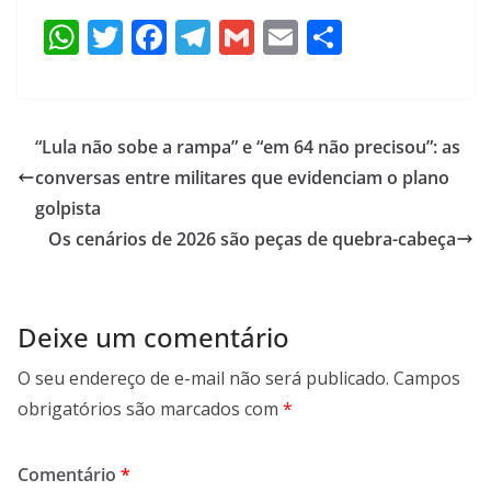
W
T
F
T
G
E
S
h
w
ac
el
m
m
h
at
itt
e
e
ai
ai
ar
s
er
b
gr
l
l
e
“Lula não sobe a rampa” e “em 64 não precisou”: as
A
o
a
conversas entre militares que evidenciam o plano
p
o
m
golpista
p
k
Os cenários de 2026 são peças de quebra-cabeça
Deixe um comentário
O seu endereço de e-mail não será publicado.
Campos
obrigatórios são marcados com
*
Comentário
*