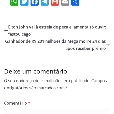
W
T
F
T
G
E
S
h
w
ac
el
m
m
h
at
itt
e
e
ai
ai
ar
s
er
b
gr
l
l
e
Elton John vai à estreia de peça e lamenta só ouvir:
A
o
a
“estou cego”
p
o
m
Ganhador de R$ 201 milhões da Mega morre 24 dias
p
k
após receber prêmio
Deixe um comentário
O seu endereço de e-mail não será publicado.
Campos
obrigatórios são marcados com
*
Comentário
*