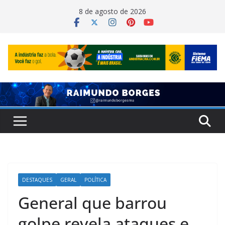
Pular
8 de agosto de 2026
para
o
conteúdo
DESTAQUES
GERAL
POLÍTICA
General que barrou
golpe revela ataques e