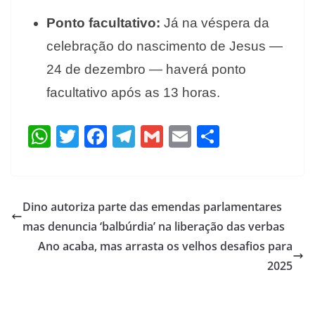
Ponto facultativo:
Já na véspera da
celebração do nascimento de Jesus —
24 de dezembro — haverá ponto
facultativo após as 13 horas.
W
T
F
T
G
E
S
h
w
ac
el
m
m
h
at
itt
e
e
ai
ai
ar
s
er
b
gr
l
l
e
Dino autoriza parte das emendas parlamentares
A
o
a
mas denuncia ‘balbúrdia’ na liberação das verbas
p
o
m
Ano acaba, mas arrasta os velhos desafios para
p
k
2025