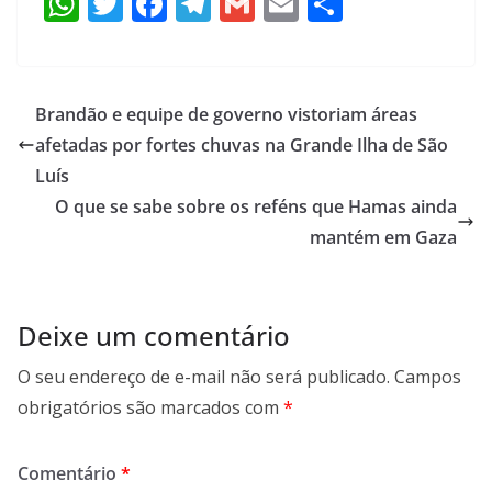
W
T
F
T
G
E
S
h
w
ac
el
m
m
h
at
itt
e
e
ai
ai
ar
s
er
b
gr
l
l
e
Brandão e equipe de governo vistoriam áreas
A
o
a
afetadas por fortes chuvas na Grande Ilha de São
p
o
m
Luís
p
k
O que se sabe sobre os reféns que Hamas ainda
mantém em Gaza
Deixe um comentário
O seu endereço de e-mail não será publicado.
Campos
obrigatórios são marcados com
*
Comentário
*