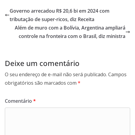
s
er
b
gr
l
l
e
Governo arrecadou R$ 20,6 bi em 2024 com
A
o
a
tributação de super-ricos, diz Receita
p
o
m
Além de muro com a Bolívia, Argentina ampliará
p
k
controle na fronteira com o Brasil, diz ministra
Deixe um comentário
O seu endereço de e-mail não será publicado.
Campos
obrigatórios são marcados com
*
Comentário
*