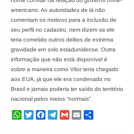
nome constar na relação do governo norte-
americano. As autoridades de lá não
comentam os motivos para a inclusão de
seu perfil no cadastro, nem dizem se ele
teria cometido outros delitos de extrema
gravidade em solo estadunidense. Outra
informação que não está disponível é
sobre a maneira como Vitor teria chegado
aos EUA, já que ele era condenado no
Brasil e jamais poderia ter saído do território
nacional pelos meios “normais”.
W
T
F
T
G
E
S
h
w
ac
el
m
m
h
at
itt
e
e
ai
ai
ar