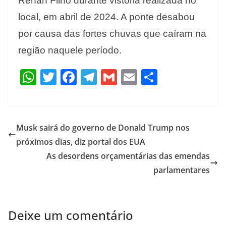
Renan Filho durante vistoria realizada no
local, em abril de 2024. A ponte desabou
por causa das fortes chuvas que caíram na
região naquele período.
W
T
F
T
G
E
S
h
w
ac
el
m
m
h
at
itt
e
e
ai
ai
ar
s
er
b
gr
l
l
e
Musk sairá do governo de Donald Trump nos
A
o
a
próximos dias, diz portal dos EUA
p
o
m
As desordens orçamentárias das emendas
p
k
parlamentares
Deixe um comentário