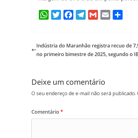
W
T
F
T
G
E
S
h
w
ac
el
m
m
h
at
itt
e
e
ai
ai
ar
s
er
b
gr
l
l
e
Indústria do Maranhão registra recuo de 7
A
o
a
no primeiro bimestre de 2025, segundo o I
p
o
m
p
k
Deixe um comentário
O seu endereço de e-mail não será publicado.
Comentário
*