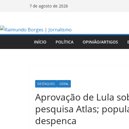
Pular
7 de agosto de 2026
para
o
conteúdo
INÍCIO
POLÍTICA
OPINIÃO/ARTIGOS
DESTAQUES
GERAL
Aprovação de Lula sob
pesquisa Atlas; popu
despenca