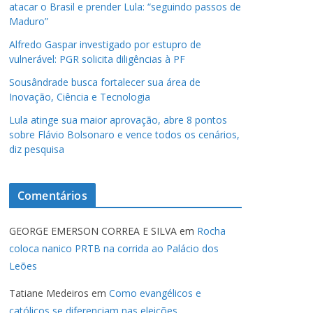
atacar o Brasil e prender Lula: “seguindo passos de
Maduro”
Alfredo Gaspar investigado por estupro de
vulnerável: PGR solicita diligências à PF
Sousândrade busca fortalecer sua área de
Inovação, Ciência e Tecnologia
Lula atinge sua maior aprovação, abre 8 pontos
sobre Flávio Bolsonaro e vence todos os cenários,
diz pesquisa
Comentários
GEORGE EMERSON CORREA E SILVA
em
Rocha
coloca nanico PRTB na corrida ao Palácio dos
Leões
Tatiane Medeiros
em
Como evangélicos e
católicos se diferenciam nas eleições