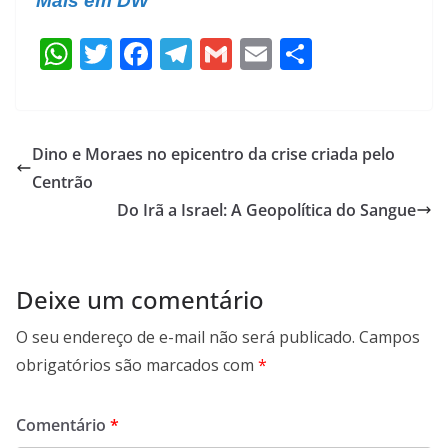
Mais em DW
W
T
F
T
G
E
S
h
w
ac
el
m
m
h
at
itt
e
e
ai
ai
ar
s
er
b
gr
l
l
e
Dino e Moraes no epicentro da crise criada pelo
A
o
a
Centrão
p
o
m
Do Irã a Israel: A Geopolítica do Sangue
p
k
Deixe um comentário
O seu endereço de e-mail não será publicado.
Campos
obrigatórios são marcados com
*
Comentário
*