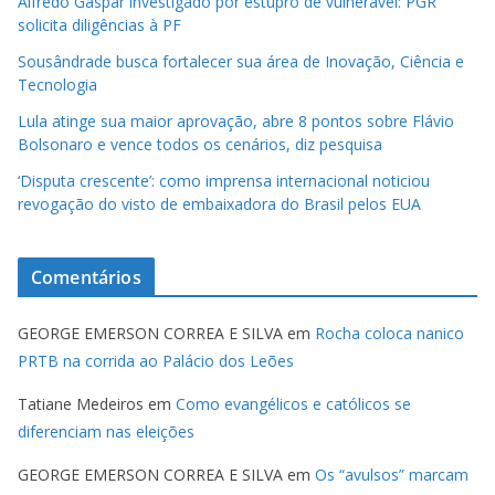
Alfredo Gaspar investigado por estupro de vulnerável: PGR
solicita diligências à PF
Sousândrade busca fortalecer sua área de Inovação, Ciência e
Tecnologia
Lula atinge sua maior aprovação, abre 8 pontos sobre Flávio
Bolsonaro e vence todos os cenários, diz pesquisa
‘Disputa crescente’: como imprensa internacional noticiou
revogação do visto de embaixadora do Brasil pelos EUA
Comentários
GEORGE EMERSON CORREA E SILVA
em
Rocha coloca nanico
PRTB na corrida ao Palácio dos Leões
Tatiane Medeiros
em
Como evangélicos e católicos se
diferenciam nas eleições
GEORGE EMERSON CORREA E SILVA
em
Os “avulsos” marcam