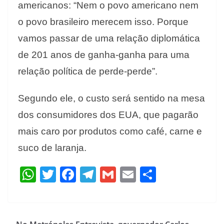
americanos: “Nem o povo americano nem
o povo brasileiro merecem isso. Porque
vamos passar de uma relação diplomática
de 201 anos de ganha-ganha para uma
relação política de perde-perde”.
Segundo ele, o custo será sentido na mesa
dos consumidores dos EUA, que pagarão
mais caro por produtos como café, carne e
suco de laranja.
W
T
F
T
G
E
S
h
w
ac
el
m
m
h
at
itt
e
e
ai
ai
ar
s
er
b
gr
l
l
e