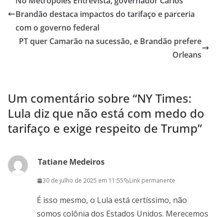
No Metrópoles Entrevista, governador Carlos
A
o
a
Brandão destaca impactos do tarifaço e parceria
p
o
m
com o governo federal
p
k
PT quer Camarão na sucessão, e Brandão prefere
Orleans
Um comentário sobre “
NY Times:
Lula diz que não está com medo do
tarifaço e exige respeito de Trump
”
Tatiane Medeiros
30 de julho de 2025 em 11:55
Link permanente
É isso mesmo, o Lula está certíssimo, não
somos colônia dos Estados Unidos. Merecemos