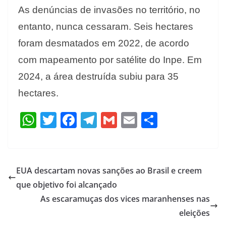
As denúncias de invasões no território, no
entanto, nunca cessaram. Seis hectares
foram desmatados em 2022, de acordo
com mapeamento por satélite do Inpe. Em
2024, a área destruída subiu para 35
hectares.
W
T
F
T
G
E
S
h
w
ac
el
m
m
h
at
itt
e
e
ai
ai
ar
s
er
b
gr
l
l
e
EUA descartam novas sanções ao Brasil e creem
A
o
a
que objetivo foi alcançado
p
o
m
As escaramuças dos vices maranhenses nas
p
k
eleições