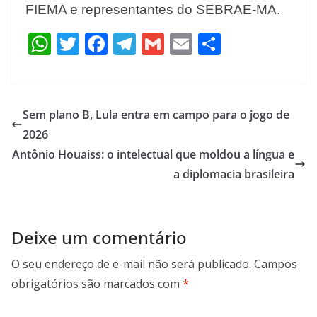
FIEMA e representantes do SEBRAE-MA.
W
T
F
T
G
E
S
h
w
ac
el
m
m
h
at
itt
e
e
ai
ai
ar
s
er
b
gr
l
l
e
Sem plano B, Lula entra em campo para o jogo de
A
o
a
2026
p
o
m
Antônio Houaiss: o intelectual que moldou a língua e
p
k
a diplomacia brasileira
Deixe um comentário
O seu endereço de e-mail não será publicado.
Campos
obrigatórios são marcados com
*