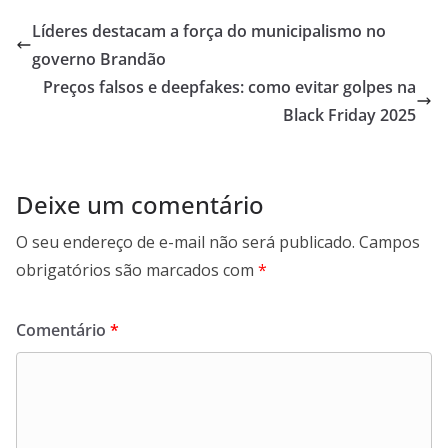
s
er
b
gr
l
l
e
Líderes destacam a força do municipalismo no
A
o
a
governo Brandão
p
o
m
Preços falsos e deepfakes: como evitar golpes na
p
k
Black Friday 2025
Deixe um comentário
O seu endereço de e-mail não será publicado.
Campos
obrigatórios são marcados com
*
Comentário
*