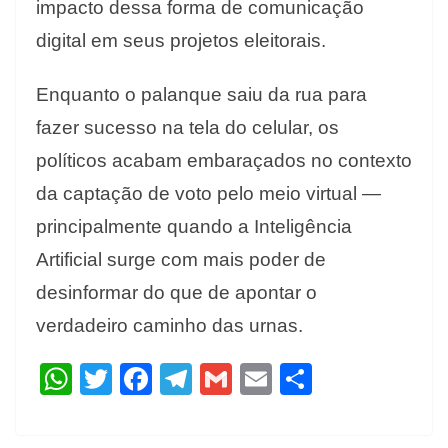
impacto dessa forma de comunicação
digital em seus projetos eleitorais.
Enquanto o palanque saiu da rua para
fazer sucesso na tela do celular, os
políticos acabam embaraçados no contexto
da captação de voto pelo meio virtual —
principalmente quando a Inteligência
Artificial surge com mais poder de
desinformar do que de apontar o
verdadeiro caminho das urnas.
W
T
F
T
G
E
S
h
w
ac
el
m
m
h
at
itt
e
e
ai
ai
ar