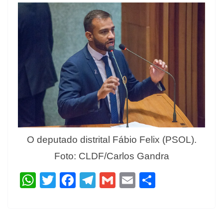
O deputado distrital Fábio Felix (PSOL).
Foto: CLDF/Carlos Gandra
W
T
F
T
G
E
S
h
w
ac
el
m
m
h
at
itt
e
e
ai
ai
ar