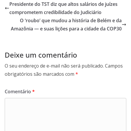
s
er
b
gr
l
l
e
Presidente do TST diz que altos salários de juízes
A
o
a
comprometem credibilidade do Judiciário
p
o
m
O ‘roubo’ que mudou a história de Belém e da
p
k
Amazônia — e suas lições para a cidade da COP30
Deixe um comentário
O seu endereço de e-mail não será publicado.
Campos
obrigatórios são marcados com
*
Comentário
*