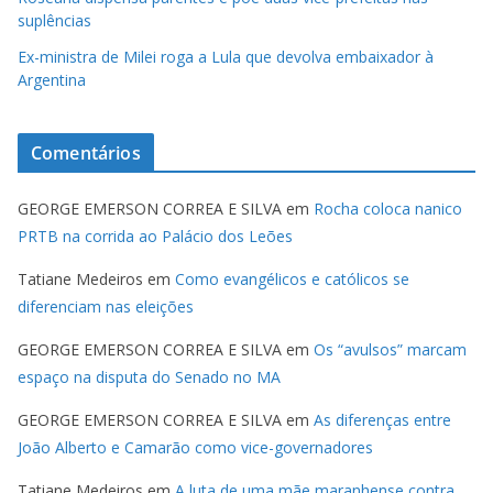
suplências
Ex-ministra de Milei roga a Lula que devolva embaixador à
Argentina
Comentários
GEORGE EMERSON CORREA E SILVA
em
Rocha coloca nanico
PRTB na corrida ao Palácio dos Leões
Tatiane Medeiros
em
Como evangélicos e católicos se
diferenciam nas eleições
GEORGE EMERSON CORREA E SILVA
em
Os “avulsos” marcam
espaço na disputa do Senado no MA
GEORGE EMERSON CORREA E SILVA
em
As diferenças entre
João Alberto e Camarão como vice-governadores
Tatiane Medeiros
em
A luta de uma mãe maranhense contra