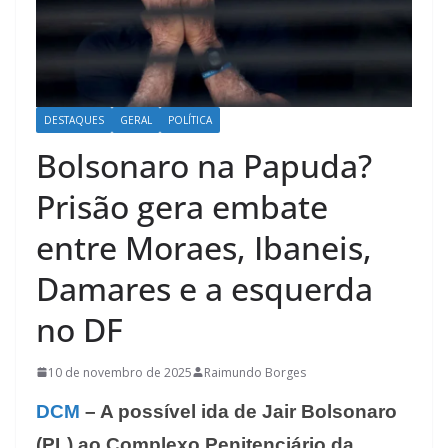
DESTAQUES
GERAL
POLÍTICA
Bolsonaro na Papuda?
Prisão gera embate
entre Moraes, Ibaneis,
Damares e a esquerda
no DF
10 de novembro de 2025
Raimundo Borges
DCM
– A possível ida de Jair Bolsonaro
(PL) ao Complexo Penitenciário da