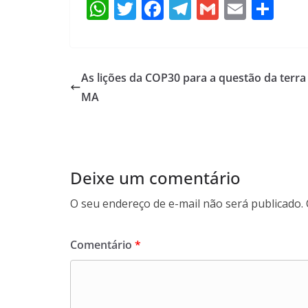
W
T
F
T
G
E
S
h
w
ac
el
m
m
h
at
itt
e
e
ai
ai
ar
s
er
b
gr
l
l
e
As lições da COP30 para a questão da terra
A
o
a
MA
p
o
m
p
k
Deixe um comentário
O seu endereço de e-mail não será publicado.
Comentário
*