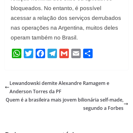
bloqueados. No entanto, é possível
acessar a relação dos serviços derrubados
nas operações na Argentina, muitos deles
operam também no Brasil.
W
T
F
T
G
E
S
h
w
ac
el
m
m
h
at
itt
e
e
ai
ai
ar
s
er
b
gr
l
l
e
Lewandowski demite Alexandre Ramagem e
A
o
a
Anderson Torres da PF
p
o
m
Quem é a brasileira mais jovem bilionária self-made,
p
k
segundo a Forbes