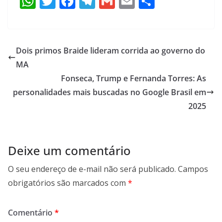
W
T
F
T
G
E
S
h
w
ac
el
m
m
h
at
itt
e
e
ai
ai
ar
s
er
b
gr
l
l
e
Dois primos Braide lideram corrida ao governo do
A
o
a
MA
p
o
m
Fonseca, Trump e Fernanda Torres: As
p
k
personalidades mais buscadas no Google Brasil em
2025
Deixe um comentário
O seu endereço de e-mail não será publicado.
Campos
obrigatórios são marcados com
*
Comentário
*