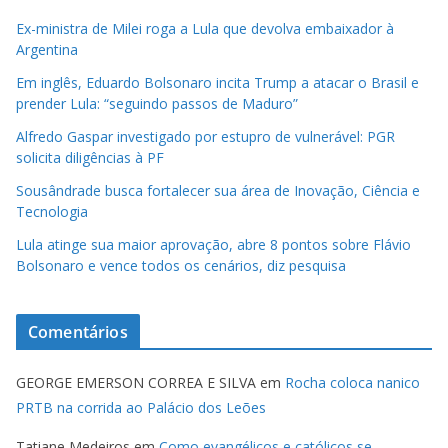
Ex-ministra de Milei roga a Lula que devolva embaixador à
Argentina
Em inglês, Eduardo Bolsonaro incita Trump a atacar o Brasil e
prender Lula: “seguindo passos de Maduro”
Alfredo Gaspar investigado por estupro de vulnerável: PGR
solicita diligências à PF
Sousândrade busca fortalecer sua área de Inovação, Ciência e
Tecnologia
Lula atinge sua maior aprovação, abre 8 pontos sobre Flávio
Bolsonaro e vence todos os cenários, diz pesquisa
Comentários
GEORGE EMERSON CORREA E SILVA
em
Rocha coloca nanico
PRTB na corrida ao Palácio dos Leões
Tatiane Medeiros
em
Como evangélicos e católicos se