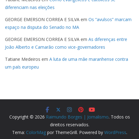
diferenciam nas eleições
GEORGE EMERSON CORREA E SILVA
em
Os “avulsos” marcam
espaço na disputa do Senado no MA
GEORGE EMERSON CORREA E SILVA
em
As diferenças entre
João Alberto e Camarão como vice-governadores
Tatiane Medeiros
em
A luta de uma mãe maranhense contra
um país europeu
Copyright © 2026
Raimundo Borges | Jornalismo
. Todos os
direitos reservados.
Tema:
ColorMag
por ThemeGrill. Powered by
WordPress
.