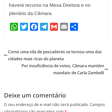
haverá recurso na Mesa Diretora e no
plenário da Câmara.
W
T
F
T
G
E
S
h
w
ac
el
m
m
h
at
itt
e
e
ai
ai
ar
s
er
b
gr
l
l
e
Como uma vila de pescadores se tornou uma das
A
o
a
cidades mais ricas do planeta
p
o
m
Por insuficiência de votos, Câmara mantém
p
k
mandato de Carla Zambelli
Deixe um comentário
O seu endereço de e-mail não será publicado.
Campos
obrigatórios são marcados com
*