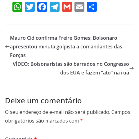
W
T
F
T
G
E
S
h
w
ac
el
m
m
h
at
itt
e
e
ai
ai
ar
s
er
b
gr
l
l
e
Mauro Cid confirma Freire Gomes: Bolsonaro
A
o
a
apresentou minuta golpista a comandantes das
p
o
m
Forças
p
k
VÍDEO: Bolsonaristas são barrados no Congresso
dos EUA e fazem “ato” na rua
Deixe um comentário
O seu endereço de e-mail não será publicado.
Campos
obrigatórios são marcados com
*