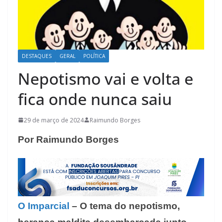
DESTAQUES
GERAL
POLÍTICA
Nepotismo vai e volta e
fica onde nunca saiu
29 de março de 2024
Raimundo Borges
Por Raimundo Borges
O Imparcial
– O tema do nepotismo,