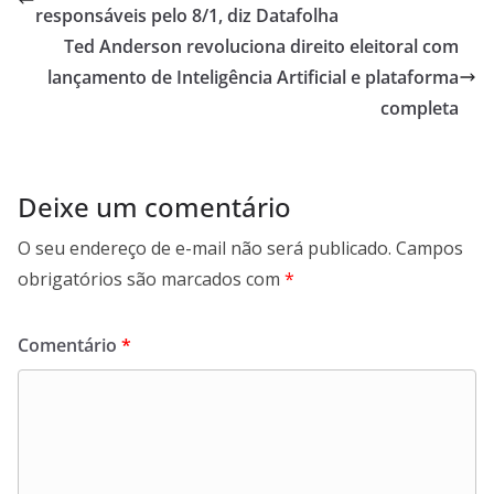
A
o
a
responsáveis pelo 8/1, diz Datafolha
p
o
m
Ted Anderson revoluciona direito eleitoral com
p
k
lançamento de Inteligência Artificial e plataforma
completa
Deixe um comentário
O seu endereço de e-mail não será publicado.
Campos
obrigatórios são marcados com
*
Comentário
*