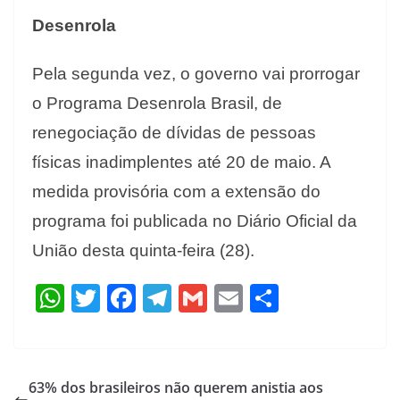
Desenrola
Pela segunda vez, o governo vai prorrogar
o Programa Desenrola Brasil, de
renegociação de dívidas de pessoas
físicas inadimplentes até 20 de maio. A
medida provisória com a extensão do
programa foi publicada no Diário Oficial da
União desta quinta-feira (28).
W
T
F
T
G
E
S
h
w
ac
el
m
m
h
at
itt
e
e
ai
ai
ar
s
er
b
gr
l
l
e
63% dos brasileiros não querem anistia aos