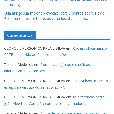
Tecnologia
Lula atinge sua maior aprovação, abre 8 pontos sobre Flávio
Bolsonaro e vence todos os cenários, diz pesquisa
Comentários
GEORGE EMERSON CORREA E SILVA
em
Rocha coloca nanico
PRTB na corrida ao Palácio dos Leões
Tatiane Medeiros
em
Como evangélicos e católicos se
diferenciam nas eleições
GEORGE EMERSON CORREA E SILVA
em
Os “avulsos” marcam
espaço na disputa do Senado no MA
GEORGE EMERSON CORREA E SILVA
em
As diferenças entre
João Alberto e Camarão como vice-governadores
Tatiane Medeiros
em
A luta de uma mãe maranhense contra