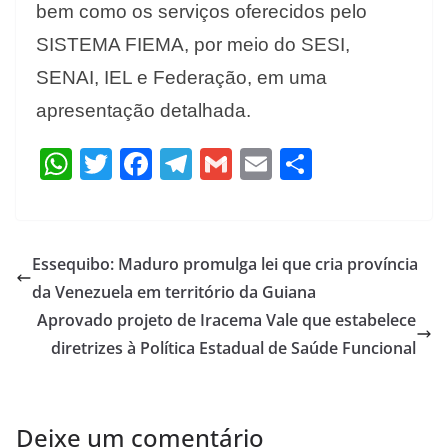
bem como os serviços oferecidos pelo
SISTEMA FIEMA, por meio do SESI,
SENAI, IEL e Federação, em uma
apresentação detalhada.
W
T
F
T
G
E
S
h
w
ac
el
m
m
h
at
itt
e
e
ai
ai
ar
s
er
b
gr
l
l
e
Essequibo: Maduro promulga lei que cria província
A
o
a
da Venezuela em território da Guiana
p
o
m
Aprovado projeto de Iracema Vale que estabelece
p
k
diretrizes à Política Estadual de Saúde Funcional
Deixe um comentário