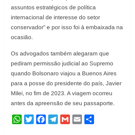
assuntos estratégicos de política
internacional de interesse do setor
conservador” e por isso foi à embaixada na
ocasião.
Os advogados também alegaram que
pediram permissão judicial ao Supremo
quando Bolsonaro viajou a Buenos Aires
para a posse do presidente do país, Javier
Milei, no fim de 2023. A viagem ocorreu
antes da apreensão de seu passaporte.
W
T
F
T
G
E
S
h
w
ac
el
m
m
h