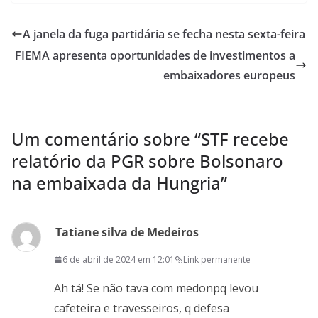
at
itt
e
e
ai
ai
ar
s
er
b
gr
l
l
e
A janela da fuga partidária se fecha nesta sexta-feira
A
o
a
FIEMA apresenta oportunidades de investimentos a
p
o
m
embaixadores europeus
p
k
Um comentário sobre “
STF recebe
relatório da PGR sobre Bolsonaro
na embaixada da Hungria
”
Tatiane silva de Medeiros
6 de abril de 2024 em 12:01
Link permanente
Ah tá! Se não tava com medonpq levou
cafeteira e travesseiros, q defesa