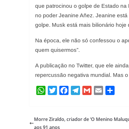
que patrocinou o golpe de Estado na 
no poder Jeanine Añez. Jeanine está 
golpe. Musk está mais bilionário hoje
Na época, ele não só confessou o ap
quem quisermos”.
A publicação no Twitter, que ele ain
repercussão negativa mundial. Mas o p
W
T
F
T
G
E
S
h
w
ac
el
m
m
h
at
itt
e
e
ai
ai
ar
s
er
b
gr
l
l
e
Morre Ziraldo, criador de ‘O Menino Maluqu
A
o
a
aos 91 anos