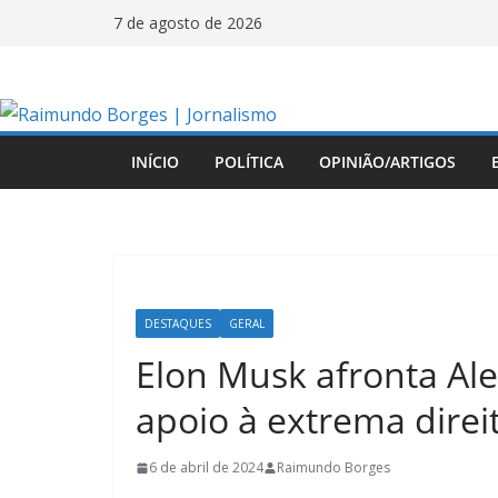
Pular
7 de agosto de 2026
para
o
conteúdo
INÍCIO
POLÍTICA
OPINIÃO/ARTIGOS
DESTAQUES
GERAL
Elon Musk afronta Al
apoio à extrema direit
6 de abril de 2024
Raimundo Borges