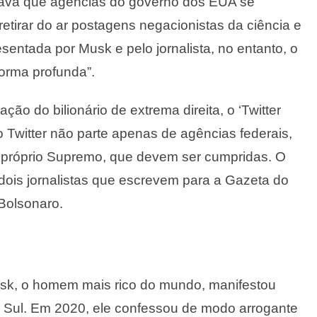
ontava que agências do governo dos EUA se
etirar do ar postagens negacionistas da ciência e
esentada por Musk e pelo jornalista, no entanto, o
 forma profunda”.
ção do bilionário de extrema direita, o ‘Twitter
ao Twitter não parte apenas de agências federais,
o próprio Supremo, que devem ser cumpridas. O
dois jornalistas que escrevem para a Gazeta do
Bolsonaro.
usk, o homem mais rico do mundo, manifestou
o Sul. Em 2020, ele confessou de modo arrogante