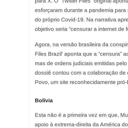
para X. O “Twitter Files” original ap
esforçaram durante a pandemia para r
do próprio Covid-19. Na narrativa apr
objetivo seria “censurar a internet de
Agora, na versão brasileira da conspira
Files Brazil’ aponta que a “censura” 
mas de ordens judiciais emitidas pel
dossiê contou com a colaboração de 
Povo, um site reconhecidamente pró-
Bolívia
Esta não é a primeira vez em que, M
apoio à extrema-direita da América d