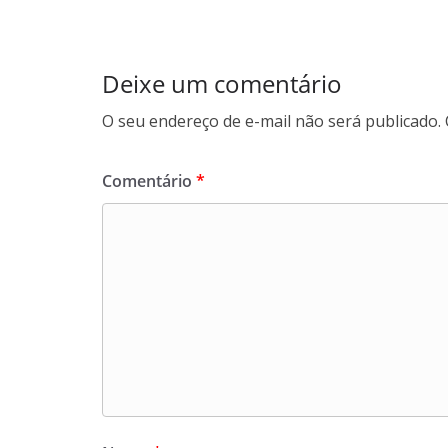
p
o
m
p
k
Deixe um comentário
O seu endereço de e-mail não será publicado.
Comentário
*