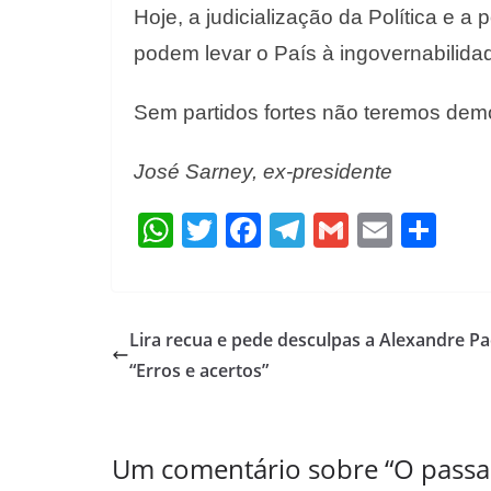
Hoje, a judicialização da Política e a
podem levar o País à ingovernabilida
Sem partidos fortes não teremos demo
José Sarney, ex-presidente
W
T
F
T
G
E
S
h
w
ac
el
m
m
h
at
itt
e
e
ai
ai
ar
s
er
b
gr
l
l
e
Lira recua e pede desculpas a Alexandre Pa
A
o
a
“Erros e acertos”
p
o
m
p
k
Um comentário sobre “
O passa