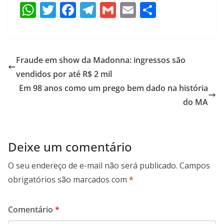
W
T
F
T
G
E
S
h
w
ac
el
m
m
h
at
itt
e
e
ai
ai
ar
s
er
b
gr
l
l
e
Fraude em show da Madonna: ingressos são
A
o
a
vendidos por até R$ 2 mil
p
o
m
Em 98 anos como um prego bem dado na história
p
k
do MA
Deixe um comentário
O seu endereço de e-mail não será publicado.
Campos
obrigatórios são marcados com
*
Comentário
*