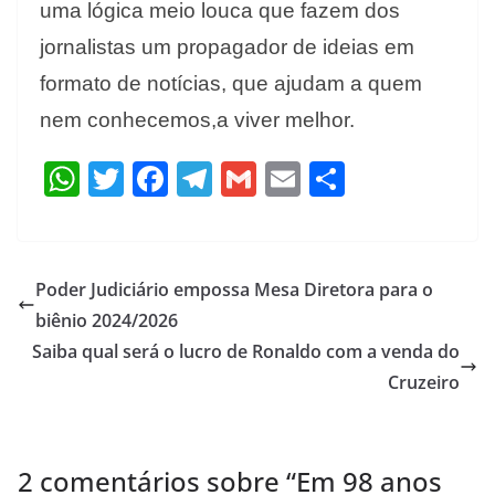
uma lógica meio louca que fazem dos
jornalistas um propagador de ideias em
formato de notícias, que ajudam a quem
nem conhecemos,a viver melhor.
W
T
F
T
G
E
S
h
w
ac
el
m
m
h
at
itt
e
e
ai
ai
ar
s
er
b
gr
l
l
e
Poder Judiciário empossa Mesa Diretora para o
A
o
a
biênio 2024/2026
p
o
m
Saiba qual será o lucro de Ronaldo com a venda do
p
k
Cruzeiro
2 comentários sobre “
Em 98 anos