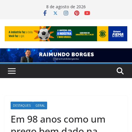
Pular
8 de agosto de 2026
para
o
conteúdo
DESTAQUES
GERAL
Em 98 anos como um
prego bem dado na